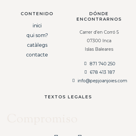
CONTENIDO
DÓNDE
ENCONTRARNOS
inici
Carrer d’en Corró 5
qui som?
07300 Inca
catàlegs
Islas Baleares
contacte
871 740 250
678 413 187
info@pepjoanjoies.com
TEXTOS LEGALES
Compromiso