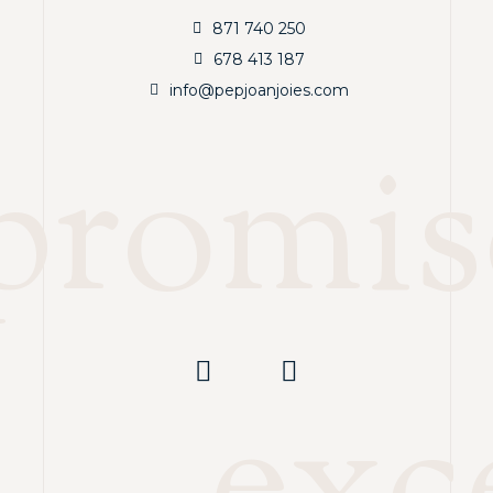
871 740 250
678 413 187
info@pepjoanjoies.com
romis
exc