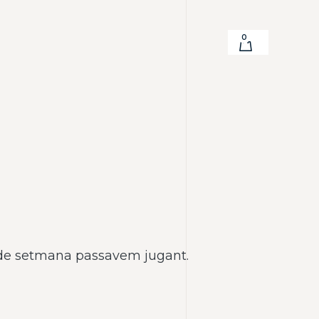
0
s de setmana passavem jugant.