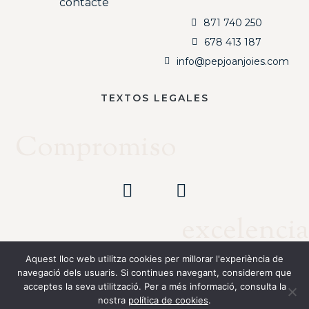
contacte
871 740 250
678 413 187
info@pepjoanjoies.com
TEXTOS LEGALES
Compromiso
excelencia
Aquest lloc web utilitza cookies per millorar l'experiència de
navegació dels usuaris. Si continues navegant, considerem que
Copyright © 2026
Pep Joan Joies
. Todos los derechos reservados.
acceptes la seva utilització. Per a més informació, consulta la
nostra
política de cookies
.