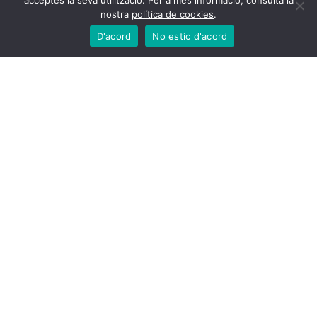
acceptes la seva utilització. Per a més informació, consulta la
nostra
política de cookies
.
D'acord
No estic d'acord